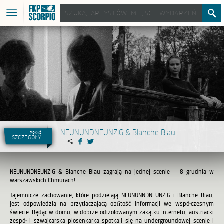
NEUNUNDNEUNZIG & Blanche Biau
pokaż
szczegóły
NEUNUNDNEUNZIG & Blanche Biau zagrają na jednej scenie 8 grudnia w
warszawskich Chmurach!
Tajemnicze zachowanie, które podzielają NEUNUNNDNEUNZIG i Blanche Biau,
jest odpowiedzią na przytłaczającą obﬁtość informacji we współczesnym
świecie. Będąc w domu, w dobrze odizolowanym zakątku Internetu, austriacki
zespół i szwajcarska piosenkarka spotkali się na undergroundowej scenie i