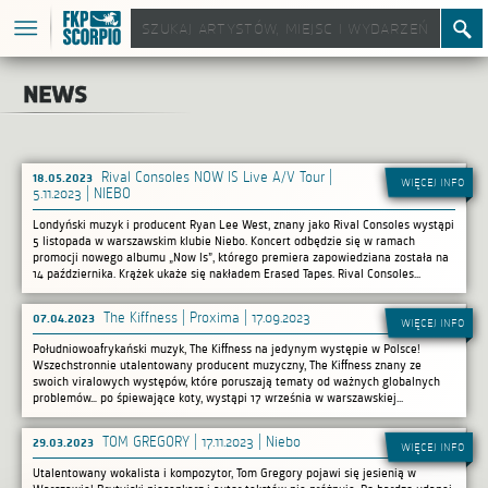
news
18.05.2023
Rival Consoles NOW IS Live A/V Tour |
więcej info
5.11.2023 | NIEBO
Londyński muzyk i producent Ryan Lee West, znany jako Rival Consoles wystąpi
5 listopada w warszawskim klubie Niebo. Koncert odbędzie się w ramach
promocji nowego albumu „Now Is”, którego premiera zapowiedziana została na
14 października. Krążek ukaże się nakładem Erased Tapes. Rival Consoles...
07.04.2023
The Kiffness | Proxima | 17.09.2023
więcej info
Południowoafrykański muzyk, The Kiffness na jedynym występie w Polsce!
Wszechstronnie utalentowany producent muzyczny, The Kiffness znany ze
swoich viralowych występów, które poruszają tematy od ważnych globalnych
problemów… po śpiewające koty, wystąpi 17 września w warszawskiej...
29.03.2023
TOM GREGORY | 17.11.2023 | Niebo
więcej info
Utalentowany wokalista i kompozytor, Tom Gregory pojawi się jesienią w